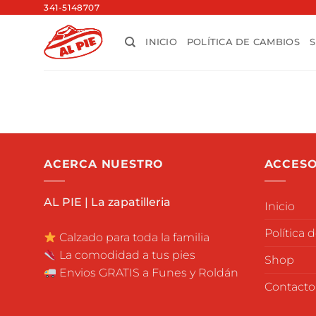
Saltar
341-5148707
al
INICIO
POLÍTICA DE CAMBIOS
contenido
ACERCA NUESTRO
ACCESO
AL PIE | La zapatilleria
Inicio
Política 
Calzado para toda la familia
La comodidad a tus pies
Shop
Envios GRATIS a Funes y Roldán
Contacto