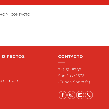
SHOP
CONTACTO
 DIRECTOS
CONTACTO
341-5148707
San José 1536
de cambios
(Funes. Santa fe)