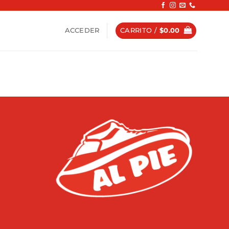
ACCEDER
CARRITO /
$
0.00