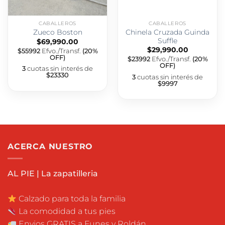
CABALLEROS
CABALLEROS
Chinela Cruzada Guinda
Zueco Boston
Suffle
$
69,990.00
$
29,990.00
$55992
Efvo./Transf.
(20%
OFF)
$23992
Efvo./Transf.
(20%
OFF)
3
cuotas sin interés de
$23330
3
cuotas sin interés de
$9997
ACERCA NUESTRO
AL PIE | La zapatilleria
Calzado para toda la familia
La comodidad a tus pies
Envios GRATIS a Funes y Roldán