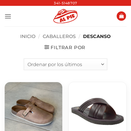
Saltar
341-5148707
al
contenido
INICIO
/
CABALLEROS
/
DESCANSO
FILTRAR POR