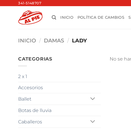
Saltar
341-5148707
al
INICIO
POLÍTICA DE CAMBIOS
contenido
INICIO
/
DAMAS
/
LADY
CATEGORIAS
No se ha
2 x 1
Accesorios
Ballet
Botas de lluvia
Caballeros