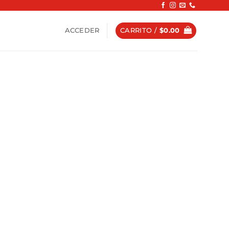
ACCEDER
CARRITO /
$
0.00