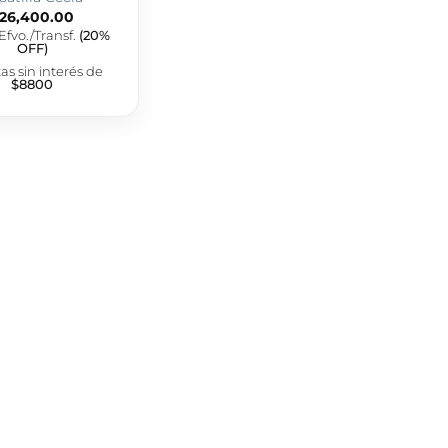
26,400.00
Efvo./Transf.
(20%
OFF)
as sin interés de
$8800