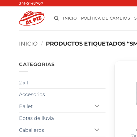
Saltar
341-5148707
al
INICIO
POLÍTICA DE CAMBIOS
contenido
INICIO
/
PRODUCTOS ETIQUETADOS “SM
CATEGORIAS
2 x 1
Accesorios
Ballet
Botas de lluvia
Caballeros
Za