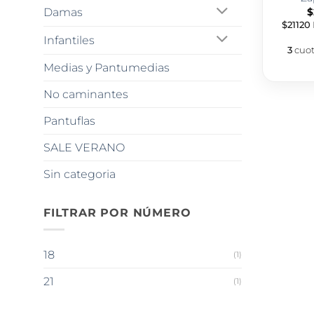
Damas
$
$21120
Infantiles
3
cuot
Medias y Pantumedias
No caminantes
Pantuflas
SALE VERANO
Sin categoria
FILTRAR POR NÚMERO
18
(1)
21
(1)