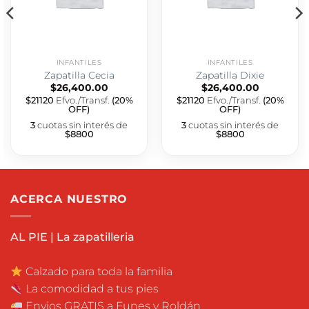
INFANTILES
INFANTILES
Zapatilla Cecia
Zapatilla Dixie
$
26,400.00
$
26,400.00
$21120
Efvo./Transf.
(20%
$21120
Efvo./Transf.
(20%
OFF)
OFF)
3
cuotas sin interés de
3
cuotas sin interés de
$8800
$8800
ACERCA NUESTRO
AL PIE | La zapatilleria
Calzado para toda la familia
La comodidad a tus pies
Envios GRATIS a Funes y Roldán