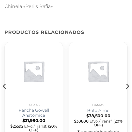
Chinela «Perlis Rafia»
PRODUCTOS RELACIONADOS
DAMAS
DAMAS
Pancha Gowell
Bota Aime
Anatomica
$
38,500.00
$
31,990.00
$30800
Efvo./Transf.
(20%
OFF)
$25592
Efvo./Transf.
(20%
OFF)
3
cuotas sin interés de