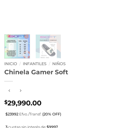
INICIO
/
INFANTILES
/
NIÑOS
Chinela Gamer Soft
29,990.00
$
$23992
Efvo./Transf.
(20% OFF)
3
cuotas sin interés de
$9997