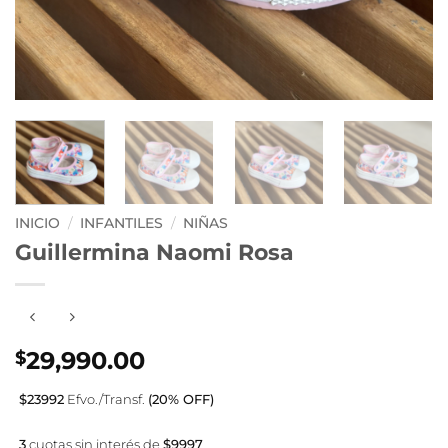
INICIO
/
INFANTILES
/
NIÑAS
Guillermina Naomi Rosa
29,990.00
$
$23992
Efvo./Transf.
(20% OFF)
3
cuotas sin interés de
$9997