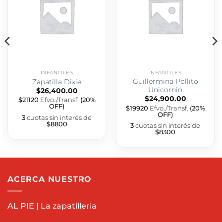
INFANTILES
INFANTILES
Guillermina Pollito
Zapatilla Dixie
Unicornio
$
26,400.00
$
24,900.00
$21120
Efvo./Transf.
(20%
OFF)
$19920
Efvo./Transf.
(20%
OFF)
3
cuotas sin interés de
$8800
3
cuotas sin interés de
$8300
ACERCA NUESTRO
AL PIE | La zapatilleria