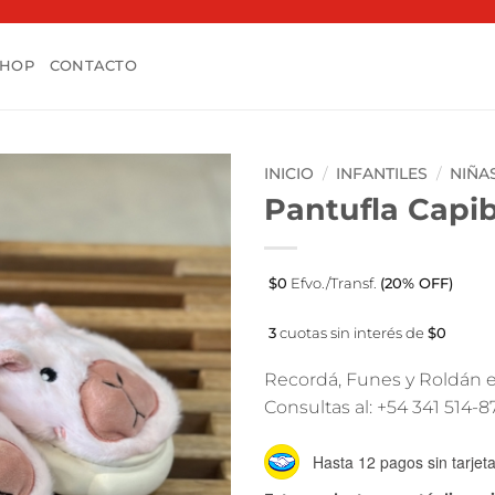
SHOP
CONTACTO
INICIO
/
INFANTILES
/
NIÑA
Pantufla Capi
$0
Efvo./Transf.
(20% OFF)
3
cuotas sin interés de
$0
Recordá, Funes y Roldán e
Consultas al: +54 341 514-
Hasta 12 pagos sin tarjet