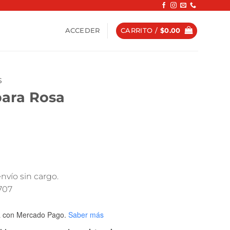
ACCEDER
CARRITO /
$
0.00
S
bara Rosa
nvío sin cargo.
8707
a
con Mercado Pago.
Saber más