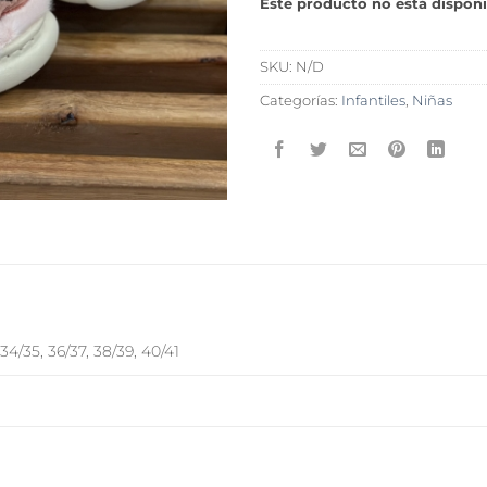
Este producto no está disponi
SKU:
N/D
Categorías:
Infantiles
,
Niñas
 34/35, 36/37, 38/39, 40/41