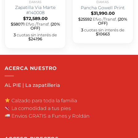
DAMAS
DAMAS
Zapatilla Via Marte
Pancha Gowell Print
#140008
$
31,990.00
$
72,589.00
$25592
Efvo./Transf.
(20%
OFF)
$58071
Efvo./Transf.
(20%
OFF)
3
cuotas sin interés de
$10663
3
cuotas sin interés de
$24196
ACERCA NUESTRO
AL PIE | La zapatilleria
Calzado para toda la familia
La comodidad a tus pies
Envios GRATIS a Funes y Roldán