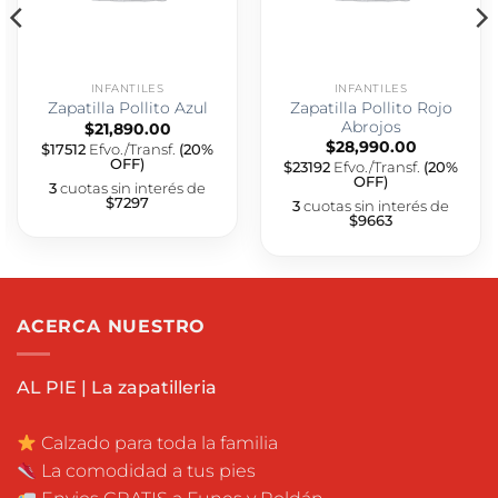
INFANTILES
INFANTILES
Zapatilla Pollito Rojo
Zapatilla Pollito Azul
Abrojos
$
21,890.00
$
28,990.00
$17512
Efvo./Transf.
(20%
OFF)
$23192
Efvo./Transf.
(20%
OFF)
3
cuotas sin interés de
$7297
3
cuotas sin interés de
$9663
ACERCA NUESTRO
AL PIE | La zapatilleria
Calzado para toda la familia
La comodidad a tus pies