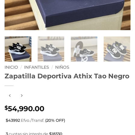
INICIO
/
INFANTILES
/
NIÑOS
Zapatilla Deportiva Athix Tao Negro
54,990.00
$
$43992
Efvo./Transf.
(20% OFF)
3
cuotas sin interés de
$18330