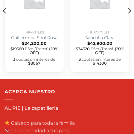
INFANTILES
INFANTILES
Guillermina Soul Rosa
Sandalia Clara
$
24,200.00
$
42,900.00
$19360
Efvo./Transf.
(20%
$34320
Efvo./Transf.
(20%
OFF)
OFF)
3
cuotas sin interés de
3
cuotas sin interés de
$8067
$14300
ACERCA NUESTRO
AL PIE | La zapatilleria
Calzado para toda la familia
La comodidad a tus pies