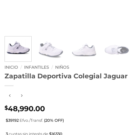
INICIO
/
INFANTILES
/
NIÑOS
Zapatilla Deportiva Colegial Jaguar
48,990.00
$
$39192
Efvo./Transf.
(20% OFF)
3
cuotas sin interés de
$16330