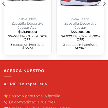
CABALLEROS
CABALLEROS
Zapatilla Deportiva
Zapatilla Deportiva
Jaguar Azul
Jaguar
$
68,198.00
$
53,900.00
$54558
Efvo./Transf.
(20%
$43120
Efvo./Transf.
(20%
OFF)
OFF)
3
cuotas sin interés de
3
cuotas sin interés de
$22733
$17967
ACERCA NUESTRO
AL PIE | La zapatilleria
Calzado para toda la familia
La comodidad a tus pies