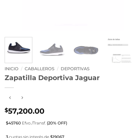
INICIO
/
CABALLEROS
/
DEPORTIVAS
Zapatilla Deportiva Jaguar
57,200.00
$
$45760
Efvo./Transf.
(20% OFF)
3
cuotas sin interés de
$19067