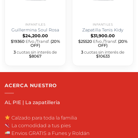
INFANTILES
INFANTILES
Guillermina Soul Rosa
Zapatilla Tenis Kidy
$
24,200.00
$
31,900.00
$19360
Efvo./Transf.
(20%
$25520
Efvo./Transf.
(20%
OFF)
OFF)
3
cuotas sin interés de
3
cuotas sin interés de
$8067
$10633
ACERCA NUESTRO
AL PIE | La zapatilleria
Calzado para toda la familia
La comodidad a tus pies
Envios GRATIS a Funes y Roldán