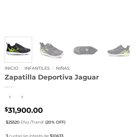
INICIO
/
INFANTILES
/
NIÑAS
Zapatilla Deportiva Jaguar
31,900.00
$
$25520
Efvo./Transf.
(20% OFF)
3
cuotas sin interés de
$10633