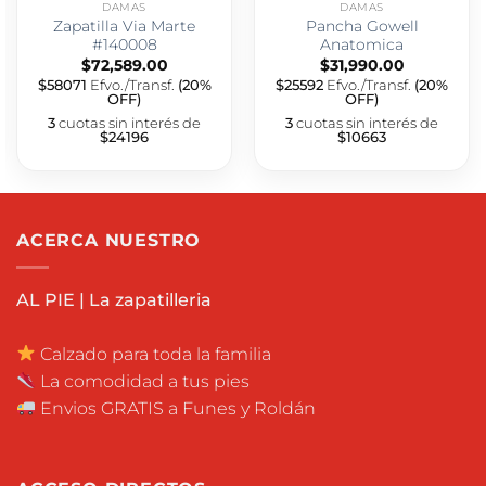
DAMAS
DAMAS
Zapatilla Via Marte
Pancha Gowell
#140008
Anatomica
$
72,589.00
$
31,990.00
$58071
Efvo./Transf.
(20%
$25592
Efvo./Transf.
(20%
OFF)
OFF)
3
cuotas sin interés de
3
cuotas sin interés de
$24196
$10663
ACERCA NUESTRO
AL PIE | La zapatilleria
Calzado para toda la familia
La comodidad a tus pies
Envios GRATIS a Funes y Roldán