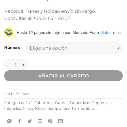
Recordá, Funes y Roldán envío sin cargo.
Consultas al: +54 341 514-8707
Hasta 12 pagos sin tarjeta
con Mercado Pago.
Saber más
Número
Zapatilla Deportiva Vanner Mostaza cantidad
AÑADIR AL CARRITO
SKU:
C5513VR
Categorías:
2 x 1
,
Caballeros
,
Damas
,
Deportivas
,
Deportivas
,
Infantiles
,
Niñas
,
Niños
,
Tiempo libre
,
Tiempo libre