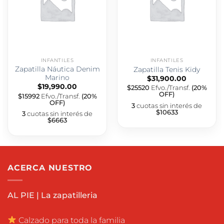
INFANTILES
INFANTILES
Zapatilla Náutica Denim
Zapatilla Tenis Kidy
Marino
$
31,900.00
$
19,990.00
$25520
Efvo./Transf.
(20%
OFF)
$15992
Efvo./Transf.
(20%
OFF)
3
cuotas sin interés de
$10633
3
cuotas sin interés de
$6663
ACERCA NUESTRO
AL PIE | La zapatilleria
Calzado para toda la familia