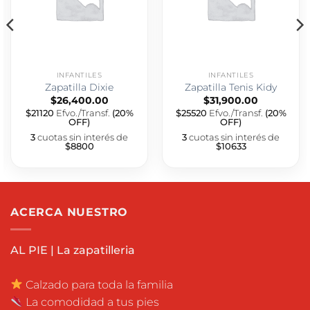
INFANTILES
INFANTILES
Zapatilla Dixie
Zapatilla Tenis Kidy
$
26,400.00
$
31,900.00
$21120
Efvo./Transf.
(20%
$25520
Efvo./Transf.
(20%
OFF)
OFF)
3
cuotas sin interés de
3
cuotas sin interés de
$8800
$10633
ACERCA NUESTRO
AL PIE | La zapatilleria
Calzado para toda la familia
La comodidad a tus pies