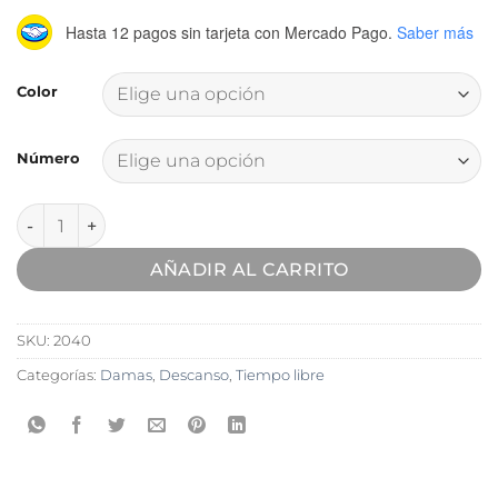
Hasta 12 pagos sin tarjeta
con Mercado Pago.
Saber más
Color
Número
Zapatilla Gowell Ultra Liviana cantidad
AÑADIR AL CARRITO
SKU:
2040
Categorías:
Damas
,
Descanso
,
Tiempo libre