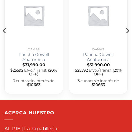
DAMAS
DAMAS
Pancha Gowell
Pancha Gowell
Anatomica
Anatomica
$
31,990.00
$
31,990.00
$25592
Efvo./Transf.
(20%
$25592
Efvo./Transf.
(20%
OFF)
OFF)
3
cuotas sin interés de
3
cuotas sin interés de
$10663
$10663
ACERCA NUESTRO
AL PIE | La zapatilleria