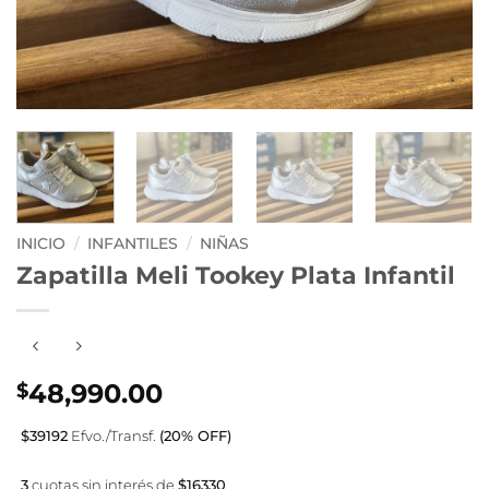
INICIO
/
INFANTILES
/
NIÑAS
Zapatilla Meli Tookey Plata Infantil
48,990.00
$
$39192
Efvo./Transf.
(20% OFF)
3
cuotas sin interés de
$16330