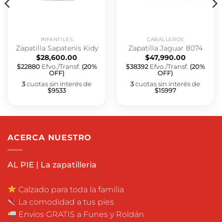
INFANTILES
CABALLEROS
Zapatilla Sapatenis Kidy
Zapatilla Jaguar 8074
$
28,600.00
$
47,990.00
$22880
Efvo./Transf.
(20%
$38392
Efvo./Transf.
(20%
OFF)
OFF)
3
cuotas sin interés de
3
cuotas sin interés de
$9533
$15997
ACERCA NUESTRO
AL PIE | La zapatilleria
Calzado para toda la familia
La comodidad a tus pies
Envios GRATIS a Funes y Roldán