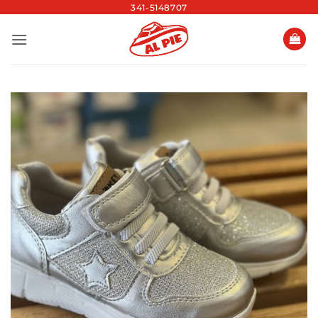
Saltar
341-5148707
al
contenido