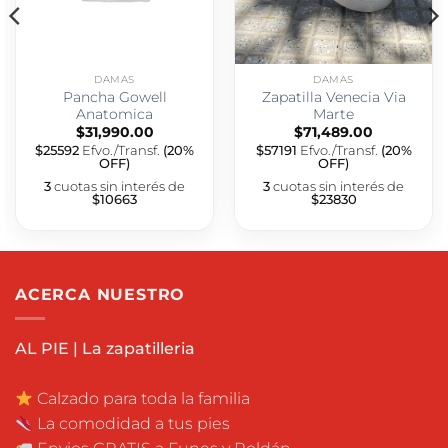
DAMAS
DAMAS
Pancha Gowell
Zapatilla Venecia Via
Anatomica
Marte
$
31,990.00
$
71,489.00
$25592
Efvo./Transf.
(20%
$57191
Efvo./Transf.
(20%
OFF)
OFF)
3
cuotas sin interés de
3
cuotas sin interés de
$10663
$23830
ACERCA NUESTRO
AL PIE | La zapatilleria
Calzado para toda la familia
La comodidad a tus pies