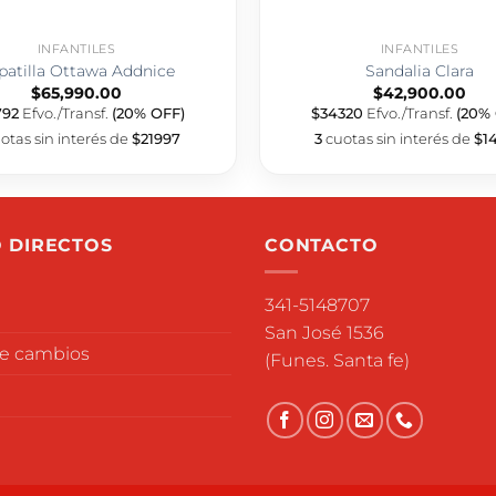
INFANTILES
INFANTILES
patilla Ottawa Addnice
Sandalia Clara
$
65,990.00
$
42,900.00
792
Efvo./Transf.
(20% OFF)
$34320
Efvo./Transf.
(20%
otas sin interés de
$21997
3
cuotas sin interés de
$1
 DIRECTOS
CONTACTO
341-5148707
San José 1536
de cambios
(Funes. Santa fe)