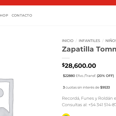
SHOP
CONTACTO
INICIO
/
INFANTILES
/
NIÑO
Zapatilla Tom
28,600.00
$
$22880
Efvo./Transf.
(20% OFF)
3
cuotas sin interés de
$9533
Recordá, Funes y Roldán e
Consultas al: +54 341 514-