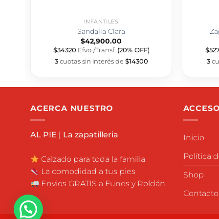
INFANTILES
Sandalia Clara
Za
$
42,900.00
$34320
Efvo./Transf.
(20% OFF)
$52
3
cuotas sin interés de
$14300
3
cu
ACERCA NUESTRO
ACCESO
AL PIE | La zapatilleria
Inicio
Política 
Calzado para toda la familia
La comodidad a tus pies
Shop
Envios GRATIS a Funes y Roldán
Contacto