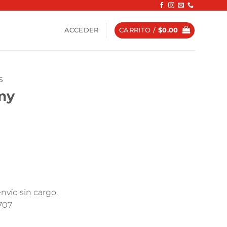
ACCEDER
CARRITO /
$
0.00
S
my
nvío sin cargo.
8707