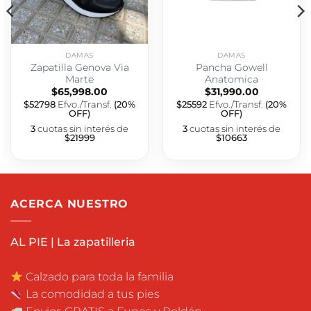
DAMAS
DAMAS
Zapatilla Genova Via
Pancha Gowell
Marte
Anatomica
$
65,998.00
$
31,990.00
$52798
Efvo./Transf.
(20%
$25592
Efvo./Transf.
(20%
OFF)
OFF)
3
cuotas sin interés de
3
cuotas sin interés de
$21999
$10663
ACERCA NUESTRO
AL PIE | La zapatilleria
Calzado para toda la familia
La comodidad a tus pies