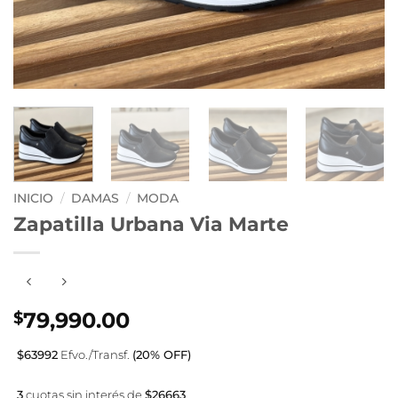
INICIO
/
DAMAS
/
MODA
Zapatilla Urbana Via Marte
79,990.00
$
$63992
Efvo./Transf.
(20% OFF)
3
cuotas sin interés de
$26663