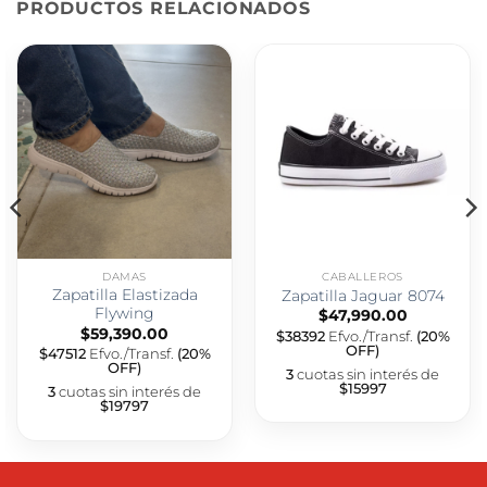
PRODUCTOS RELACIONADOS
DAMAS
CABALLEROS
Zapatilla Elastizada
Zapatilla Jaguar 8074
Flywing
$
47,990.00
$
59,390.00
$38392
Efvo./Transf.
(20%
OFF)
$47512
Efvo./Transf.
(20%
OFF)
3
cuotas sin interés de
$15997
3
cuotas sin interés de
$19797